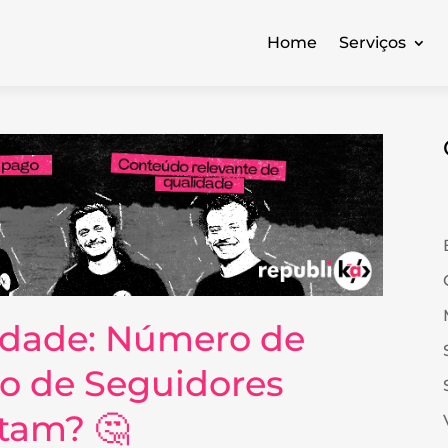
Home
Serviços
aidade: Número de
o de Seguidores
tam? 🤔