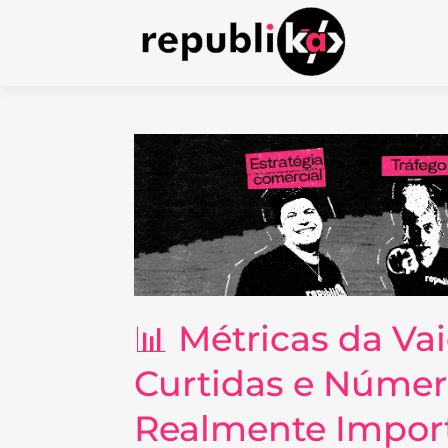
📊 Métricas da V
Curtidas e Númer
Realmente Impor