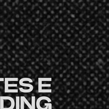
TES E
DING