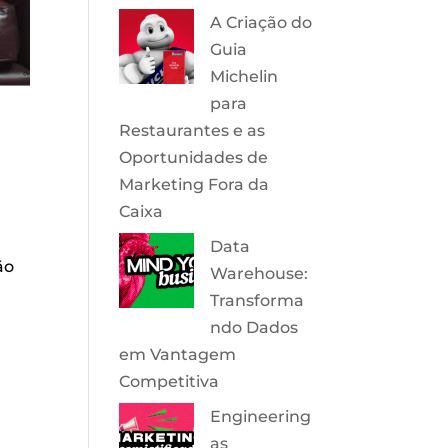
A Criação do
Guia
Michelin
para
Restaurantes e as
Oportunidades de
Marketing Fora da
Caixa
Data
ão
Warehouse:
Transforma
ndo Dados
em Vantagem
Competitiva
Engineering
as