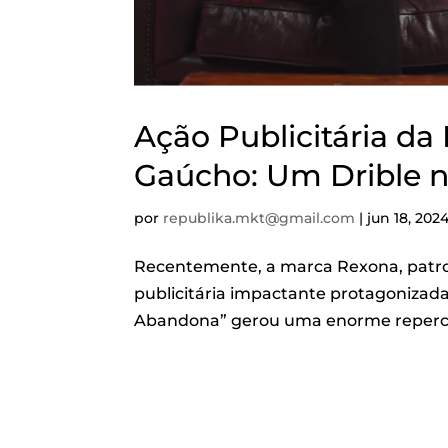
Ação Publicitária d
Gaúcho: Um Drible 
por
republika.mkt@gmail.com
|
jun 18, 202
Recentemente, a marca Rexona, patro
publicitária impactante protagonizad
Abandona” gerou uma enorme repercuss