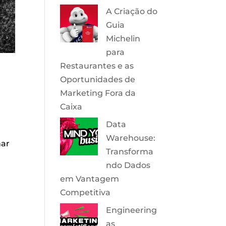
A Criação do
Guia
Michelin
para
Restaurantes e as
Oportunidades de
Marketing Fora da
Caixa
Data
Warehouse:
nar
Transforma
ndo Dados
em Vantagem
Competitiva
Engineering
as